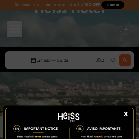
Heiss Hotel
Si encuentras un mejor precio recibe
10% OFF
Llamar
Entrada — Salida
2
X