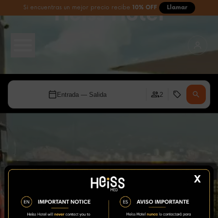
Heiss Hotel
Si encuentras un mejor precio recibe
10% OFF
Llamar
Entrada — Salida
2
X