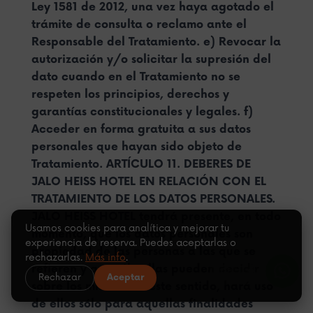
Usamos cookies para analítica y mejorar tu
experiencia de reserva. Puedes aceptarlas o
rechazarlas.
Más info
.
Rechazar
Aceptar